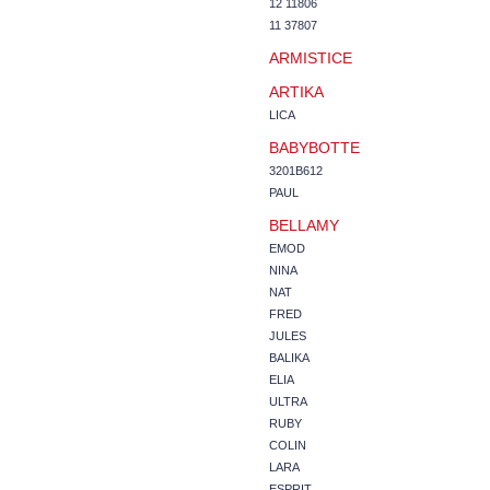
12 11806
11 37807
ARMISTICE
ARTIKA
LICA
BABYBOTTE
3201B612
PAUL
BELLAMY
EMOD
NINA
NAT
FRED
JULES
BALIKA
ELIA
ULTRA
RUBY
COLIN
LARA
ESPRIT