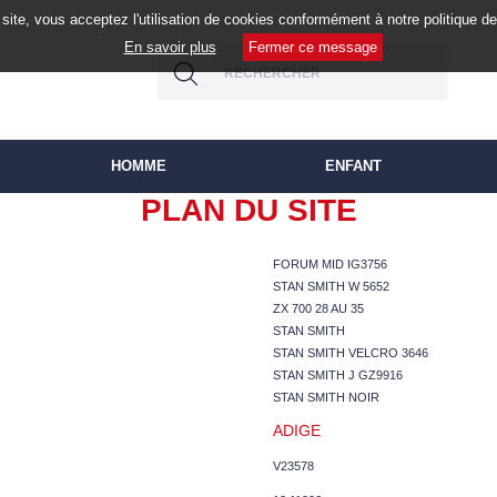
site, vous acceptez l'utilisation de cookies conformément à notre politique 
En savoir plus
Fermer ce message
HOMME
ENFANT
PLAN DU SITE
FORUM MID IG3756
STAN SMITH W 5652
ZX 700 28 AU 35
STAN SMITH
STAN SMITH VELCRO 3646
STAN SMITH J GZ9916
STAN SMITH NOIR
ADIGE
V23578