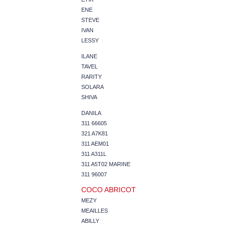
ENE
STEVE
IVAN
LESSY
ILANE
TAVEL
RARITY
SOLARA
SHIVA
DANILA
311 66605
321 A7K81
311 AEM01
311 A311L
311 A5T02 MARINE
311 96007
COCO ABRICOT
MEZY
MEAILLES
ABILLY