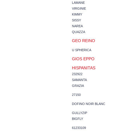
LAMANE
VIRGINIE
KIMMY
SISSY
NAREA
QUAZZA
GEO REINO
U SPHERICA
GIOS EPPO
HISPANITAS
232922
SAMANTA
GRAZIA
27150
DOFINO NOIR BLANC
GULLYZIP
BIGFLY
61233109