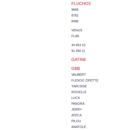
FLUCHOS
9668
8782
8498
VENUS
FLAK
44 653 10
91 450 11
GATINE
GBB
VAUBERT
FLEXOO ZIPETTE
TARCISSE
ROGELLE
LUCA
PANORA
JERRY
ATECA
PILOU
ANATOLE