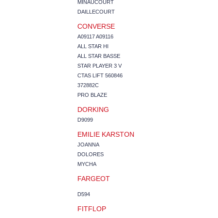
MINAUCOURT
DAILLECOURT
CONVERSE
A09117 A09116
ALL STAR HI
ALL STAR BASSE
STAR PLAYER 3 V
CTAS LIFT 560846
372882C
PRO BLAZE
DORKING
D9099
EMILIE KARSTON
JOANNA
DOLORES
MYCHA
FARGEOT
D594
FITFLOP