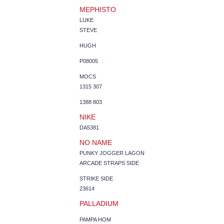
MEPHISTO
LUKE
STEVE
HUGH
P08005
MOCS
1315 307
1388 803
NIKE
DA5381
NO NAME
PUNKY JOGGER LAGON
ARCADE STRAPS SIDE
STRIKE SIDE
23614
PALLADIUM
PAMPA HOM