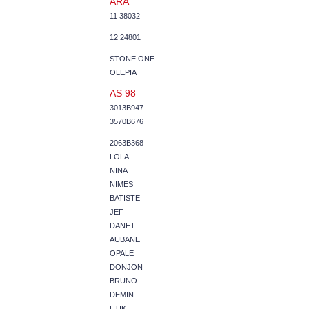
ARA
11 38032
12 24801
STONE ONE
OLEPIA
AS 98
3013B947
3570B676
2063B368
LOLA
NINA
NIMES
BATISTE
JEF
DANET
AUBANE
OPALE
DONJON
BRUNO
DEMIN
ETIK