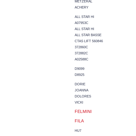
METZERAL
ACHERY
ALL STAR HI
A07953C
ALL STAR HI
ALL STAR BASSE
CTAS LIFT 560846
372860C
372882C
A02588C
D9099
D8925
DORIE
JOANNA
DOLORES
VICKI
FELMINI
FILA
HU7