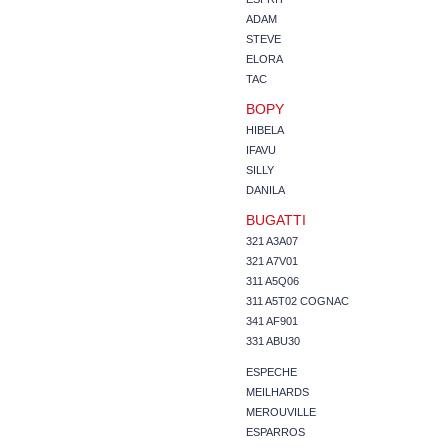
ADAM
STEVE
ELORA
TAC
BOPY
HIBELA
IFAVU
SILLY
DANILA
BUGATTI
321 A3A07
321 A7V01
311 A5Q06
311 A5T02 COGNAC
341 AF901
331 ABU30
ESPECHE
MEILHARDS
MEROUVILLE
ESPARROS