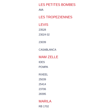
LES PETITES BOMBES
AVA
LES TROPEZIENNES
LEVIS
23528
23024 02
23039
CASABLANCA
MAM ZELLE
IDES
POMPA
RIXEEL
25039
25414
23706
28395
MARILA
RB 1702