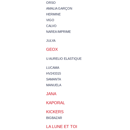
ORSO
AMALIA GARÇON
HERMINE
VIGO
CALVO
NAREA IMPRIME
JULYA
GEOX
U AURELIO ELASTIQUE
LUCAMA
HV243315
SAMANTA
MANUELA
JANA
KAPORAL
KICKERS
BIGBAZAR
LA LUNE ET TOI