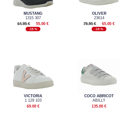
MUSTANG
OLIVER
1315 307
23614
64.95 €
55.00 €
79.95 €
65.00 €
-15 %
-19 %
VICTORIA
COCO ABRICOT
1 129 103
ABILLY
69.00 €
135.00 €