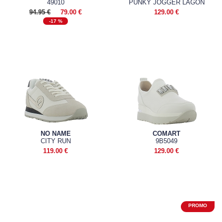
49010
PUNKY JOGGER LAGON
94.95 €
79.00 €
129.00 €
-17 %
NO NAME
COMART
CITY RUN
9B5049
119.00 €
129.00 €