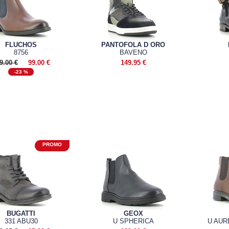
FLUCHOS
PANTOFOLA D ORO
8756
BAVENO
9.00 €
99.00 €
149.95 €
-23 %
BUGATTI
GEOX
331 ABU30
U SPHERICA
U AUR