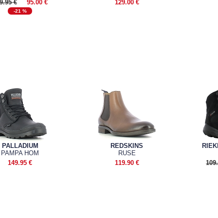
9.95 €
95.00 €
129.00 €
-21 %
PALLADIUM
REDSKINS
RIEK
PAMPA HOM
RUSE
149.95 €
119.90 €
109